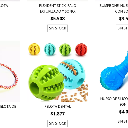
ELOTA
FLEXIDENT STICK. PALO
BUMPBONE. HUES
TEXTURIZADO Y SONO...
CON S
$5.508
$3.
SIN STOCK
SIN S
HUESO DE SILIC
SON
PELOTA DE
PELOTA DENTAL
$4.
$1.877
SIN S
SIN STOCK