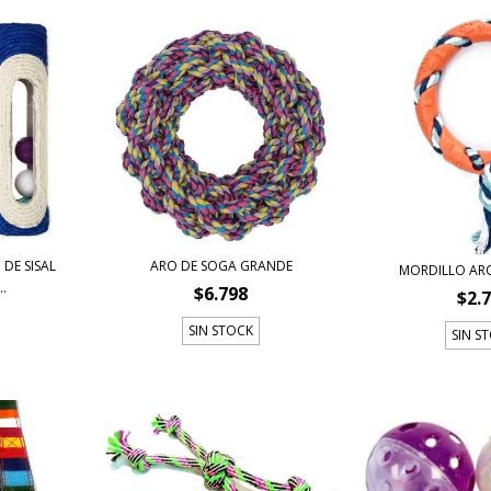
 DE SISAL
ARO DE SOGA GRANDE
MORDILLO AR
.
$6.798
$2.
SIN STOCK
SIN S